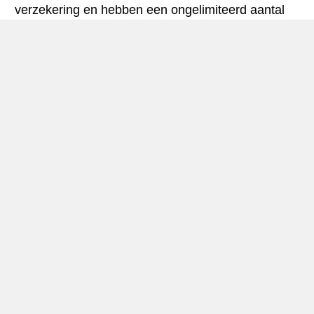
verzekering en hebben een ongelimiteerd aantal
kilometres.
Dijon mini-gids
Autohuur Dijon
In
Frankrijk
oostelijk deel is Dijon, dat is de
belangrijkste stad in het departement Côte-d’Or.De