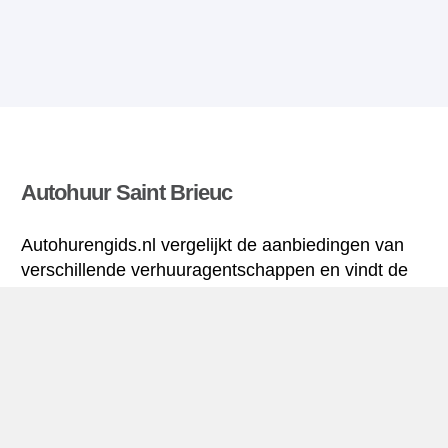
Autohuur Saint Brieuc
Autohurengids.nl vergelijkt de aanbiedingen van
verschillende verhuuragentschappen en vindt de
beste tarieven voor huurauto’s. Alle tarieven voor
autoverhuur in Saint Brieuc zijn inclusief de nodige
verzekering en hebben een ongelimiteerd aantal
kilometres.
Saint Brieuc mini-gids