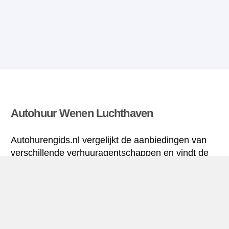
Autohuur Wenen Luchthaven
Autohurengids.nl vergelijkt de aanbiedingen van
verschillende verhuuragentschappen en vindt de
beste tarieven voor huurauto’s. Alle tarieven voor
autoverhuur in Wenen Luchthaven zijn inclusief de
nodige verzekering en hebben een ongelimiteerd
aantal kilometres.