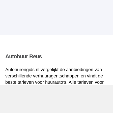
Autohuur Reus
Autohurengids.nl vergelijkt de aanbiedingen van
verschillende verhuuragentschappen en vindt de
beste tarieven voor huurauto’s. Alle tarieven voor
autoverhuur in Reus zijn inclusief de nodige
verzekering en hebben een ongelimiteerd aantal
kilometres.