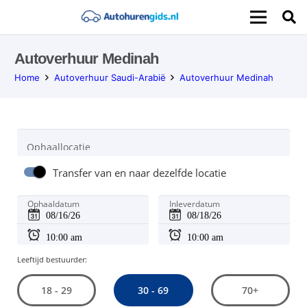
Autoverhuur Medinah
Home
Autoverhuur Saudi-Arabië
Autoverhuur Medinah
Ophaallocatie
Transfer van en naar dezelfde locatie
Ophaaldatum
Inleverdatum
Leeftijd bestuurder:
30 - 69
18 - 29
70+