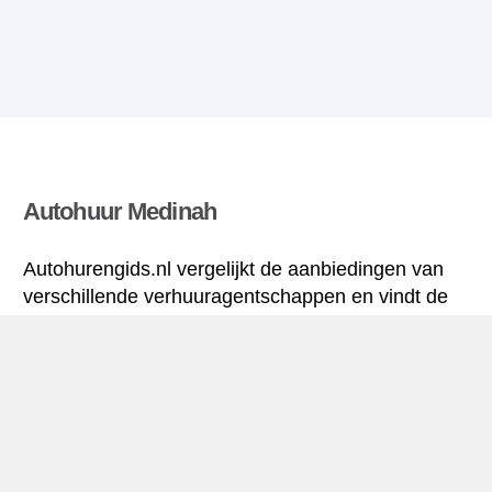
Autohuur Medinah
Autohurengids.nl vergelijkt de aanbiedingen van
verschillende verhuuragentschappen en vindt de
beste tarieven voor huurauto’s. Alle tarieven voor
autoverhuur in Medinah zijn inclusief de nodige
verzekering en hebben een ongelimiteerd aantal
kilometres.
Medinah mini-gids