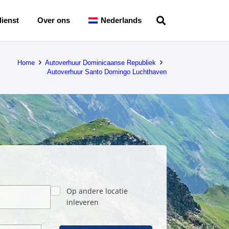
ienst
Over ons
Nederlands
Home
Autoverhuur Dominicaanse Republiek
Autoverhuur Santo Domingo Luchthaven
Op andere locatie
inleveren