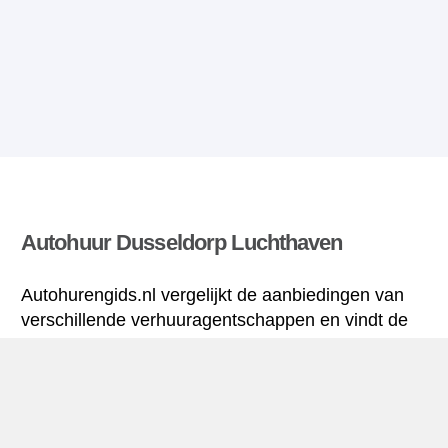
Autohuur Dusseldorp Luchthaven
Autohurengids.nl vergelijkt de aanbiedingen van
verschillende verhuuragentschappen en vindt de
beste tarieven voor huurauto’s. Alle tarieven voor
autoverhuur in Dusseldorp Luchthaven zijn
inclusief de nodige verzekering en hebben een
ongelimiteerd aantal kilometres.