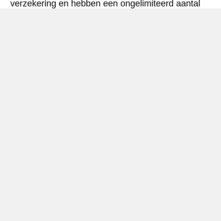
verzekering en hebben een ongelimiteerd aantal
kilometres.
Fulda mini-gids
Autohuur Fulda
Fulda is gelegen in het centrale deel
van
Duitsland
, de rivier de Fulda in Hessen.De
stad heeft 64.000 inwoners (2009), en is een