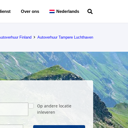
ienst
Over ons
Nederlands
Autoverhuur Finland
Autoverhuur Tampere Luchthaven
Op andere locatie
inleveren