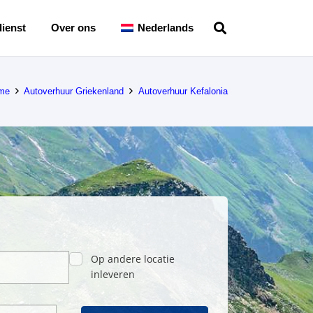
ienst
Over ons
Nederlands
me
Autoverhuur Griekenland
Autoverhuur Kefalonia
Op andere locatie
inleveren