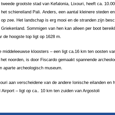
tweede grootste stad van Kefalonia, Lixouri, heeft ca. 10.0
het schiereiland Pali. Anders, een aantal kleinere steden e
op zee. Het landschap is erg mooi en de stranden zijn bes
Griekenland. Sommigen van hen kan alleen per boot bereikba
 de hoogste top ligt op 1628 m.
middeleeuwse kloosters – een ligt ca.16 km ten oosten van d
n het noorden, is door Fiscardo gemaakt spannende archeol
 een aparte archeologisch museum.
xouri aan verscheidene van de andere Ionische eilanden en h
 Airport – ligt op ca.. 10 km ten zuiden van Argostoli