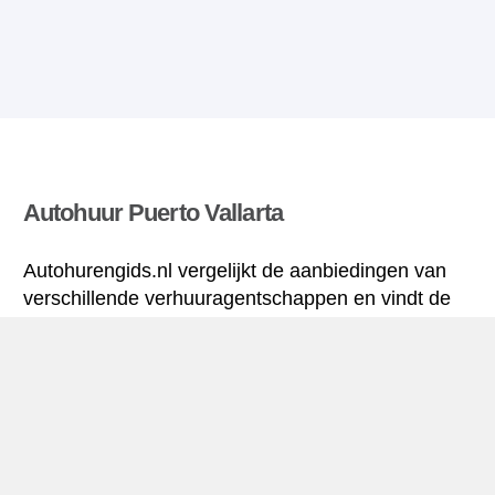
Autohuur Puerto Vallarta
Autohurengids.nl vergelijkt de aanbiedingen van
verschillende verhuuragentschappen en vindt de
beste tarieven voor huurauto’s. Alle tarieven voor
autoverhuur in Puerto Vallarta zijn inclusief de
nodige verzekering en hebben een ongelimiteerd
aantal kilometres.
Puerto Vallarta mini-gids