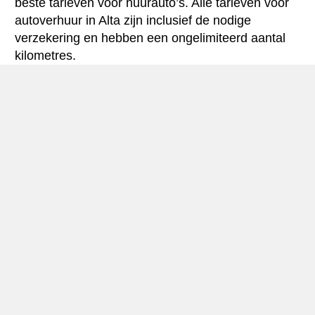
beste tarieven voor huurauto’s. Alle tarieven voor
autoverhuur in Alta zijn inclusief de nodige
verzekering en hebben een ongelimiteerd aantal
kilometres.
Alta mini-gids
Autohuur Alta
Alta, die ongeveer. 13.000 inwoners (18.500 in de