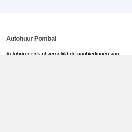
Autohuur Pombal
Autohurengids.nl vergelijkt de aanbiedingen van
verschillende verhuuragentschappen en vindt de
beste tarieven voor huurauto’s. Alle tarieven voor
autoverhuur in Pombal zijn inclusief de nodige
verzekering en hebben een ongelimiteerd aantal
kilometres.
Pombal mini-gids