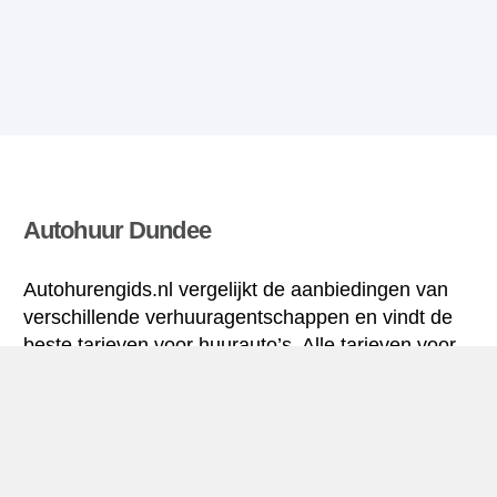
Autohuur Dundee
Autohurengids.nl vergelijkt de aanbiedingen van
verschillende verhuuragentschappen en vindt de
beste tarieven voor huurauto’s. Alle tarieven voor
autoverhuur in Dundee zijn inclusief de nodige
verzekering en hebben een ongelimiteerd aantal
kilometres.
Dundee mini-gids