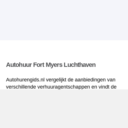
Autohuur Fort Myers Luchthaven
Autohurengids.nl vergelijkt de aanbiedingen van
verschillende verhuuragentschappen en vindt de
beste tarieven voor huurauto’s. Alle tarieven voor
autoverhuur in Fort Myers Luchthaven zijn inclusief
de nodige verzekering en hebben een
ongelimiteerd aantal kilometres.