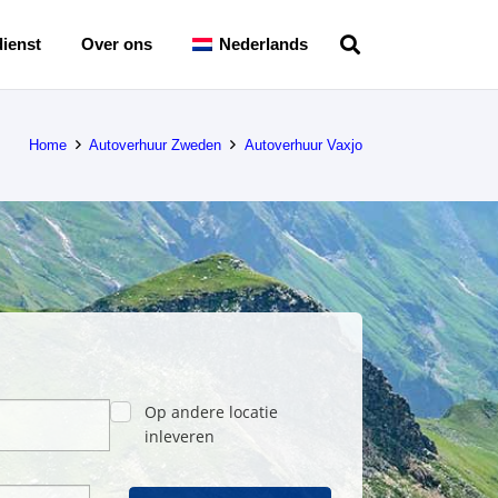
ienst
Over ons
Nederlands
Home
Autoverhuur Zweden
Autoverhuur Vaxjo
Op andere locatie
inleveren