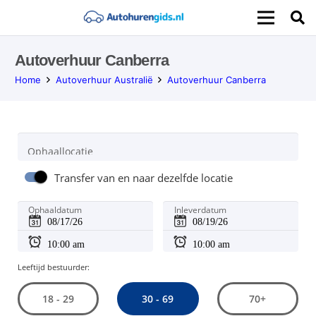
Autoverhuur Canberra
Home
Autoverhuur Australië
Autoverhuur Canberra
Ophaallocatie
Transfer van en naar dezelfde locatie
Ophaaldatum
Inleverdatum
Leeftijd bestuurder:
30 - 69
18 - 29
70+