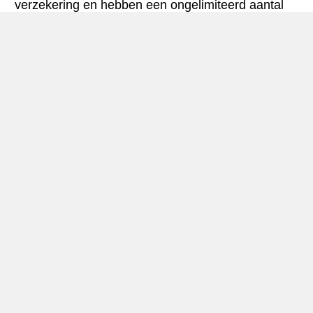
verzekering en hebben een ongelimiteerd aantal
kilometres.
Canberra mini-gids
Autohuur Canberra
Canberra, die 7 is de grootste stad
in
Australië
(320.000 inwoners), is ook de
hoofdstad.Het is gelegen in de buurt van de