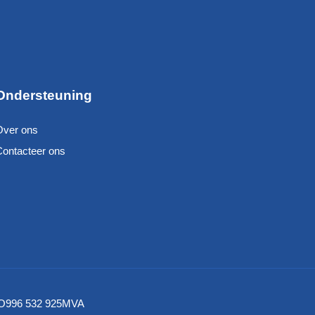
Ondersteuning
Over ons
Contacteer ons
– NO996 532 925MVA