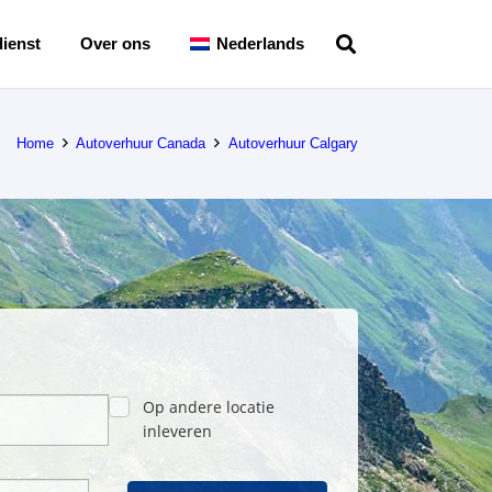
ienst
Over ons
Nederlands
Home
Autoverhuur Canada
Autoverhuur Calgary
Op andere locatie
inleveren