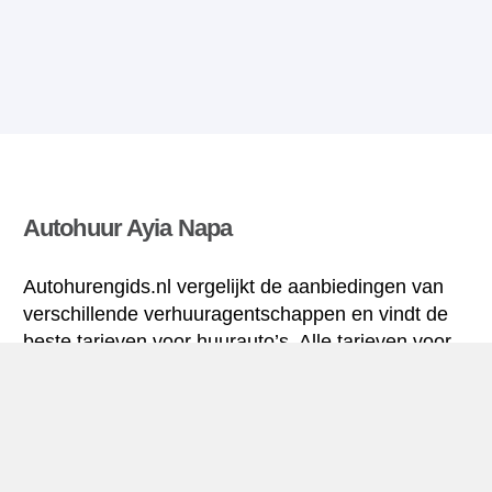
Autohuur Ayia Napa
Autohurengids.nl vergelijkt de aanbiedingen van
verschillende verhuuragentschappen en vindt de
beste tarieven voor huurauto’s. Alle tarieven voor
autoverhuur in Ayia Napa zijn inclusief de nodige
verzekering en hebben een ongelimiteerd aantal
kilometres.
Ayia Napa mini-gids