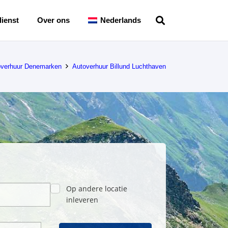
ienst
Over ons
Nederlands
overhuur Denemarken
Autoverhuur Billund Luchthaven
Op andere locatie
inleveren