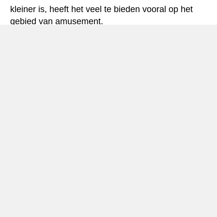
kleiner is, heeft het veel te bieden vooral op het
gebied van amusement.
Fuerteventura staat voornamelijk bekend om haar
stranden. Het eiland bevat meer dan 150km aan
magisch goud en wit zand. Bovendien draagt de
aanwezigheid van een waterpark, een uitgestrekte
snelweg, golfbanen en jachthavens bij aan de
algehele uitstraling van het eiland. Als u op zoek
bent naar een actieve vakantie, biedt het eiland
een aantal mogelijkheden voor windsurfen,
kitesurfen, Big Gamevissen, Walvissen spotten en
duiken. Daarnaast biedt het prachtige stuk
zandstranden, als u wilt ontspannen een perfecte
plek waar u in contact kunt komen met uzelf, terwijl
u achter de horizon staart.
Op verkenning met uw huurauto