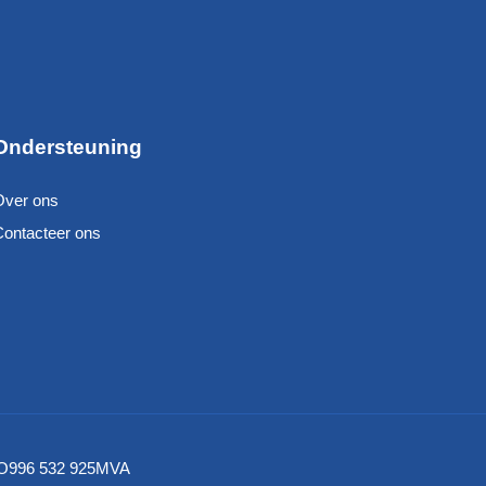
Ondersteuning
Over ons
Contacteer ons
– NO996 532 925MVA