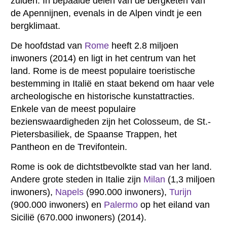
zuiden. In bepaalde delen van de bergketen van
de Apennijnen, evenals in de Alpen vindt je een
bergklimaat.
De hoofdstad van
Rome
heeft 2.8 miljoen
inwoners (2014) en ligt in het centrum van het
land. Rome is de meest populaire toeristische
bestemming in Italië en staat bekend om haar vele
archeologische en historische kunstattracties.
Enkele van de meest populaire
bezienswaardigheden zijn het Colosseum, de St.-
Pietersbasiliek, de Spaanse Trappen, het
Pantheon en de Trevifontein.
Rome is ook de dichtstbevolkte stad van her land.
Andere grote steden in Italie zijn
Milan
(1,3 miljoen
inwoners),
Napels
(990.000 inwoners),
Turijn
(900.000 inwoners) en
Palermo
op het eiland van
Sicilië (670.000 inwoners) (2014).