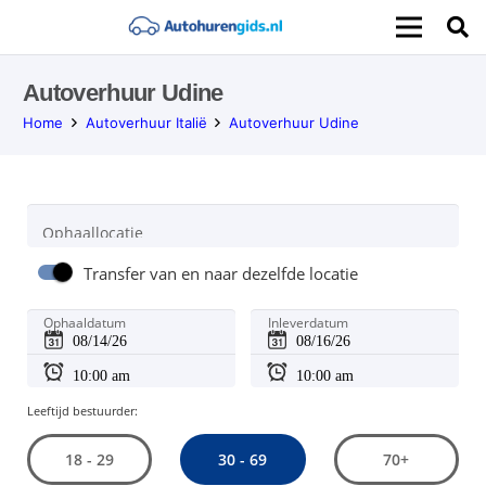
Autoverhuur Udine
Home
Autoverhuur Italië
Autoverhuur Udine
Ophaallocatie
Transfer van en naar dezelfde locatie
Ophaaldatum
Inleverdatum
Leeftijd bestuurder:
30 - 69
18 - 29
70+