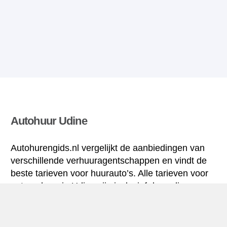
Autohuur Udine
Autohurengids.nl vergelijkt de aanbiedingen van
verschillende verhuuragentschappen en vindt de
beste tarieven voor huurauto’s. Alle tarieven voor
autoverhuur in Udine zijn inclusief de nodige
verzekering en hebben een ongelimiteerd aantal
kilometres.