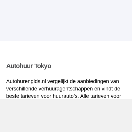
Autohuur Tokyo
Autohurengids.nl vergelijkt de aanbiedingen van
verschillende verhuuragentschappen en vindt de
beste tarieven voor huurauto’s. Alle tarieven voor
autoverhuur in Tokyo zijn inclusief de nodige
verzekering en hebben een ongelimiteerd aantal
kilometres.