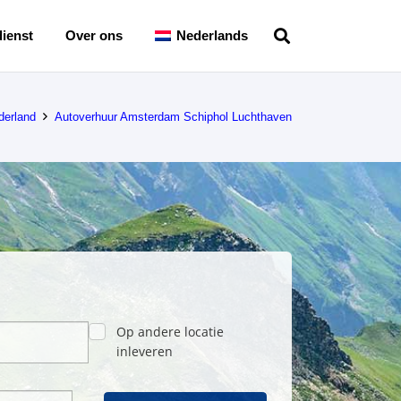
ienst
Over ons
Nederlands
derland
Autoverhuur Amsterdam Schiphol Luchthaven
Op andere locatie
inleveren