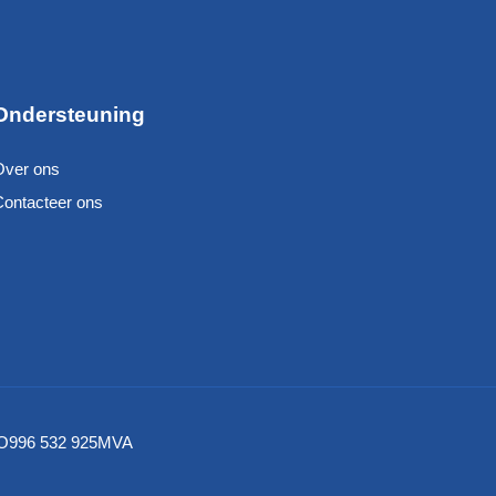
Ondersteuning
Over ons
Contacteer ons
– NO996 532 925MVA