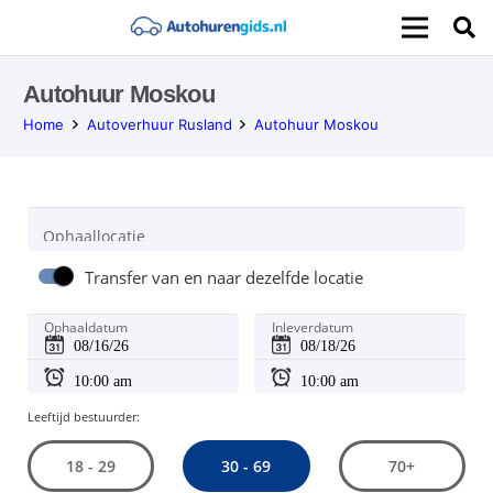
Autohuur Moskou
Home
Autoverhuur Rusland
Autohuur Moskou
Ophaallocatie
Transfer van en naar dezelfde locatie
Ophaaldatum
Inleverdatum
Leeftijd bestuurder:
30 - 69
18 - 29
70+