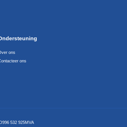
Ondersteuning
Over ons
Contacteer ons
– NO996 532 925MVA