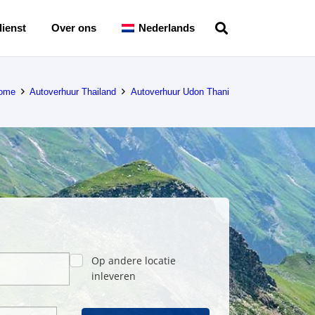
ienst
Over ons
Nederlands
ome
Autoverhuur Thailand
Autoverhuur Udon Thani
Op andere locatie
inleveren