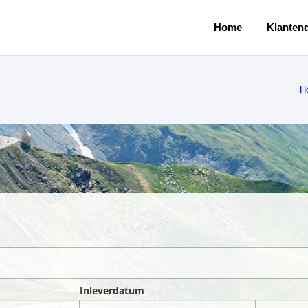
Home
Klantend
H
Inleverdatum