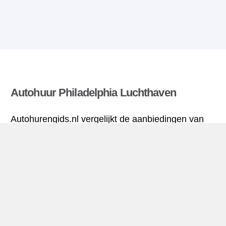
Autohuur Philadelphia Luchthaven
Autohurengids.nl vergelijkt de aanbiedingen van
verschillende verhuuragentschappen en vindt de
beste tarieven voor huurauto’s. Alle tarieven voor
autoverhuur in Philadelphia Luchthaven zijn
inclusief de nodige verzekering en hebben een
ongelimiteerd aantal kilometres.
Philadelphia Luchthaven mini-gids