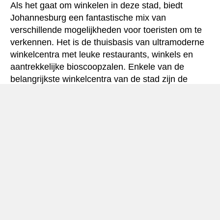
Als het gaat om winkelen in deze stad, biedt
Johannesburg een fantastische mix van
verschillende mogelijkheden voor toeristen om te
verkennen. Het is de thuisbasis van ultramoderne
winkelcentra met leuke restaurants, winkels en
aantrekkelijke bioscoopzalen. Enkele van de
belangrijkste winkelcentra van de stad zijn de
Sandton City en Sandton Square, de Zone in
Rosebank, Eastgate en Fourways Mall. Al deze
winkelcentra bieden onverslaanbare deals tegen
redelijke prijzen. Modeliefhebbers moeten winkels
zoals Sun Goddess, Stoned Cherrie, Black Coffee,
Craig Native, Lindie en Marion te bezoeken, omdat
ze merkproducten met een hoog label aanbieden.
Omdat de stad een vakantiebestemming is voor
veel Europeanen, beschikt Jo’burg over een scala
aan hotels, variërend van betaalbare pensions tot