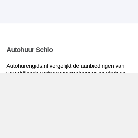
Autohuur Schio
Autohurengids.nl vergelijkt de aanbiedingen van
verschillende verhuuragentschappen en vindt de
beste tarieven voor huurauto’s. Alle tarieven voor
autoverhuur in Schio zijn inclusief de nodige
verzekering en hebben een ongelimiteerd aantal
kilometres.
Schio mini-gids