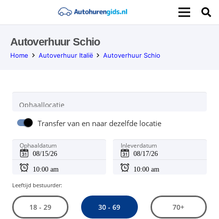
Autoverhuur Schio
Home
Autoverhuur Italië
Autoverhuur Schio
Ophaallocatie
Transfer van en naar dezelfde locatie
Ophaaldatum
Inleverdatum
Leeftijd bestuurder:
30 - 69
18 - 29
70+