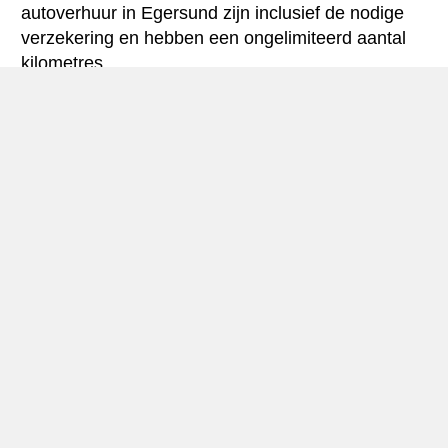
autoverhuur in Egersund zijn inclusief de nodige
verzekering en hebben een ongelimiteerd aantal
kilometres.
Egersund mini-gids
Autohuur Egersund
Egersund op het land gelegen zuid-west kust – ver
naar het zuiden in de provincie Rogaland, nabij de