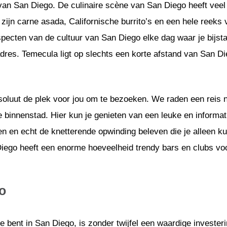
 van San Diego. De culinaire scène van San Diego heeft veel
jn carne asada, Californische burrito’s en een hele reeks v
pecten van de cultuur van San Diego elke dag waar je bijst
 adres. Temecula ligt op slechts een korte afstand van San D
bsoluut de plek voor jou om te bezoeken. We raden een reis 
e binnenstad. Hier kun je genieten van een leuke en informa
 en echt de knetterende opwinding beleven die je alleen kun
ego heeft een enorme hoeveelheid trendy bars en clubs vo
o
 bent in San Diego, is zonder twijfel een waardige invest