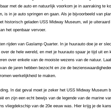
eikbaar met de auto en natuurlijk voorkom je in aanraking t
 is in je auto springen en gaan. Als je bijvoorbeeld van plan
t historisch geladen USS Midway Museum, wil je uiteraard
van het openbaar vervoer.
en rijden van Gaslamp Quarter. In je huurauto doe je er sle
 over de hele wereld, en met je huurauto spaar je tijd uit en
leren over enkele van de mooiste wezens van de natuur. Laat
van de jaren hebben bezocht en zie de bezienswaardigheden 
 dromen werkelijkheid te maken.
ding. In dat geval moet je zeker het USS Midway Museum b
nië en zijn een echt bewijs van de legende van de marine va
ns vliegdekschip van de 20e eeuw was. Hier krijg je de kan