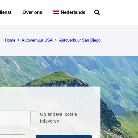
ienst
Over ons
Nederlands
Home
Autoverhuur USA
Autoverhuur San Diego
Op andere locatie
inleveren