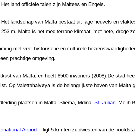
Het land officiële talen zijn Maltees en Engels.
Het landschap van Malta bestaat uit lage heuvels en vlakte
253 m. Malta is het mediterrane klimaat, met hete, droge z
emming met veel historische en culturele bezienswaardighed
 een prachtige omgeving.
kust van Malta, en heeft 6500 inwoners (2008).De stad heeft
t. Op Valettahalvøya is de belangrijkste haven van Malta g
leiding plaatsen in Malta, Sliema, Mdina,
St. Julian
, Melih 
ernational Airport
– ligt 5 km ten zuidwesten van de hoofdstad