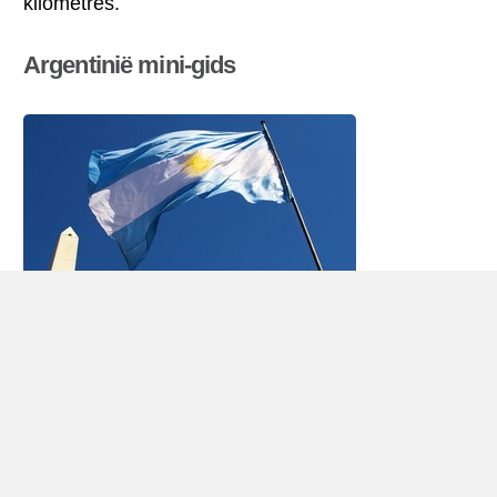
kilometres.
Argentinië mini-gids
Autohuur Argentinië
Republiek Argentinië is het tweede grootste land in
Zuid-Amerika (na
Brazilië
), met ongeveer 41
miljoen inwoners (2009).Argentinië is gelegen aan
de Atlantische Oceaan in het zuiden en oosten en