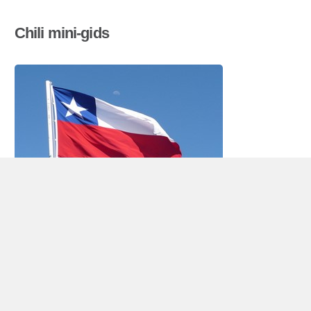
Chili mini-gids
Autohuur Chili
Chili, die ten zuidwesten van het Zuid-
Amerikaanse continent ligt, heeft ca. 16 miljoen
inwoners en een oppervlakte van 756.950 km2
inhoud. Het land is lang en smal en heeft een