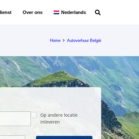
ienst
Over ons
Nederlands
Home
Autoverhuur België
Op andere locatie
inleveren