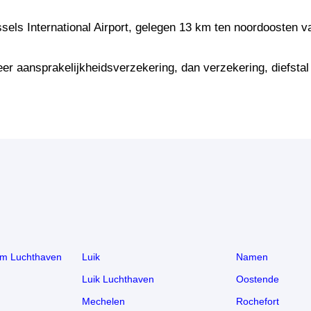
ssels International Airport, gelegen 13 km ten noordoosten v
eer aansprakelijkheidsverzekering, dan verzekering, diefsta
em Luchthaven
Luik
Namen
Luik Luchthaven
Oostende
Mechelen
Rochefort